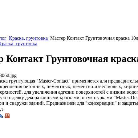
лог
Краска, грунтовка
Мастер Контакт Грунтовочная краска 10л
Краска, грунтовка
 Контакт Грунтовочная краска
306d.jpg
ска грунтующая "Master-Contact" применяется для предваритель
укрепления бетонных, цементных, цементно-известковых, кирпи
ерхностей, для увеличения адгезии поверхностей с низким вод
ую отделку декоративными красками, штукатурками "Master-Deco
ри и снаружи зданий. Предназначен для "консервации" и защиты
д.