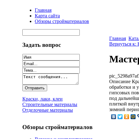
Главная
Карта сайта
Обзоры стройматериалов
Главная
Ката
Вернуться к: 
Задать вопрос
Мастер
pic_5298a97af
Описание
Кра
обработки и 
гипсовых пов
под дальнейш
Краски, лаки, клеи
плиткой внут
Строительные материалы
зимний перио
Отделочные материалы
Обзоры стройматериалов